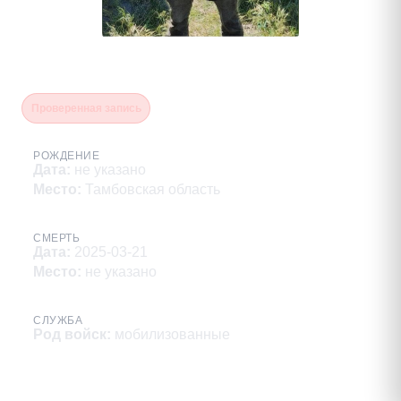
Шмелев Владимир Иванович
Проверенная запись
РОЖДЕНИЕ
Дата
:
не указано
Место
:
Тамбовская область
СМЕРТЬ
Дата
:
2025-03-21
Место
:
не указано
СЛУЖБА
Род войск
:
мобилизованные