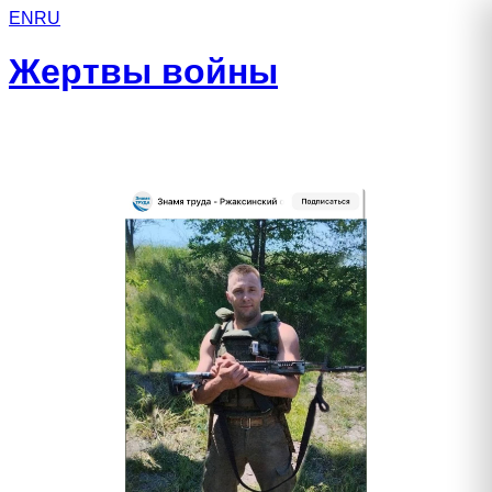
EN
RU
Жертвы войны