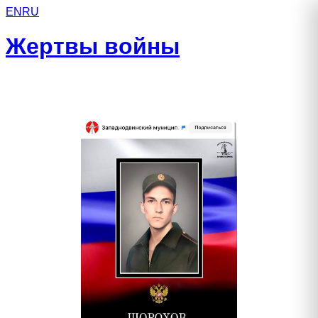
EN
RU
Жертвы войны