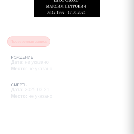
Шорохов Максим Петрович
Проверенная запись
РОЖДЕНИЕ
Дата
:
не указано
Место
:
не указано
СМЕРТЬ
Дата
:
2025-03-21
Место
:
не указано