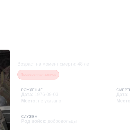
Шутков Андрей Александ
Возраст на момент смерти
:
48
лет
Проверенная запись
РОЖДЕНИЕ
СМЕРТ
Дата
:
1976-09-03
Дата
:
Место
:
не указано
Мест
СЛУЖБА
Род войск
:
добровольцы