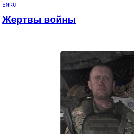
EN
RU
Жертвы войны