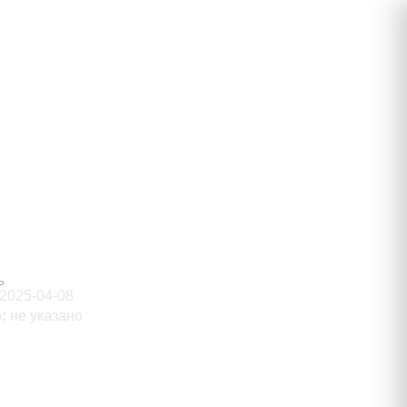
рович
Ь
2025-04-08
о
:
не указано