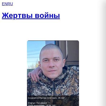
EN
RU
Жертвы войны