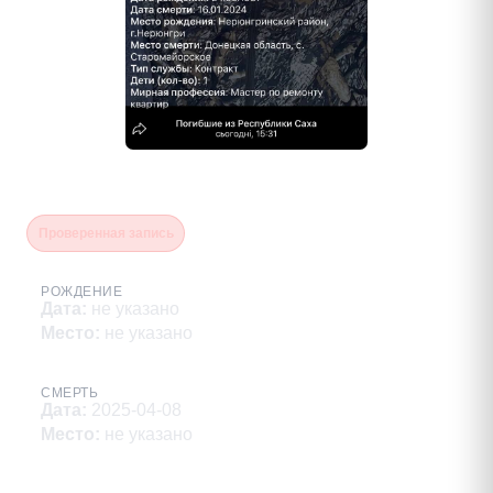
Скурлатов Руслан Олегович
Проверенная запись
РОЖДЕНИЕ
Дата
:
не указано
Место
:
не указано
СМЕРТЬ
Дата
:
2025-04-08
Место
:
не указано
Описание