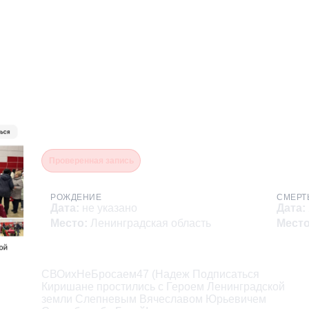
Слепнев Вячеслав Юрье
Проверенная запись
РОЖДЕНИЕ
СМЕРТ
Дата
:
не указано
Дата
:
Место
:
Ленинградская область
Мест
Описание
СВОихНеБросаем47 (Надеж Подписаться

Киришане простились с Героем Ленинградской

земли Слепневым Вячеславом Юрьевичем
