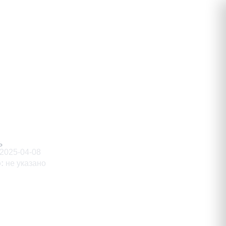
вич
Ь
2025-04-08
о
:
не указано