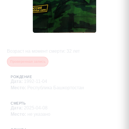
Старцев Георгий Павлович
Возраст на момент смерти
:
32
лет
Проверенная запись
РОЖДЕНИЕ
Дата
:
1992-11-04
Место
:
Республика Башкортостан
СМЕРТЬ
Дата
:
2025-04-08
Место
:
не указано