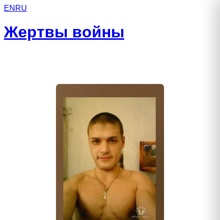
EN
RU
Жертвы войны