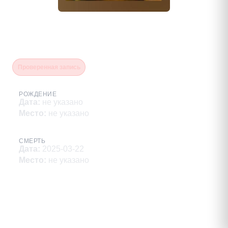
Столицын Константин
Николаевич
Проверенная запись
РОЖДЕНИЕ
Дата
:
не указано
Место
:
не указано
СМЕРТЬ
Дата
:
2025-03-22
Место
:
не указано