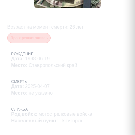
Сульженко Михаил Витальевич
Возраст на момент смерти
:
26
лет
Проверенная запись
РОЖДЕНИЕ
Дата
:
1998-06-19
Место
:
Ставропольский край
СМЕРТЬ
Дата
:
2025-04-07
Место
:
не указано
СЛУЖБА
Род войск
:
мотострелковые войска
Населенный пункт
:
Пятигорск