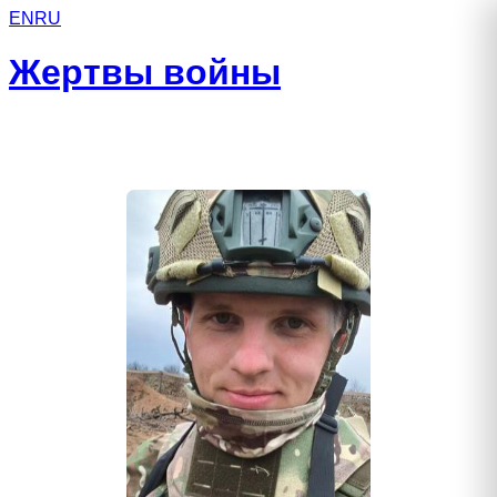
EN
RU
Жертвы войны