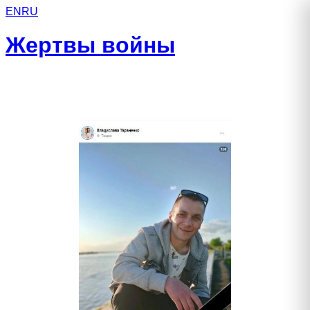
EN
RU
Жертвы войны