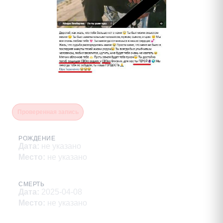
Тараненко Юрий
Проверенная запись
РОЖДЕНИЕ
Дата
:
не указано
Место
:
не указано
СМЕРТЬ
Дата
:
2025-04-08
Место
:
не указано