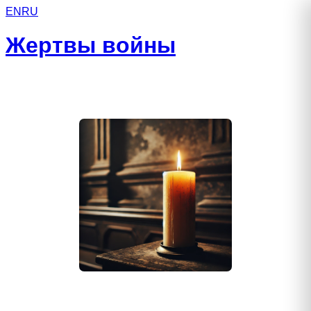
EN
RU
Жертвы войны
Тришин Александр