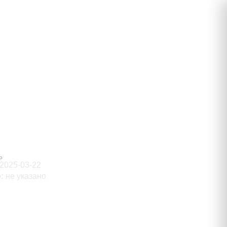
Ь
2025-03-22
о
:
не указано