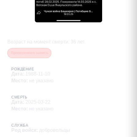
Уракбаев Артем Минсалихович
Возраст на момент смерти
:
36
лет
Проверенная запись
РОЖДЕНИЕ
Дата
:
1988-11-10
Место
:
не указано
СМЕРТЬ
Дата
:
2025-03-22
Место
:
не указано
СЛУЖБА
Род войск
:
добровольцы