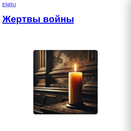
EN
RU
Жертвы войны
Вахрушев Руслан Витальевич