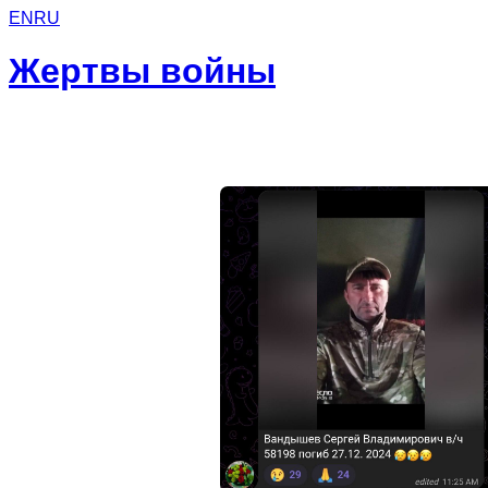
EN
RU
Жертвы войны