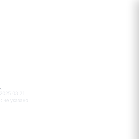
мирович
Ь
2025-03-21
о
:
не указано