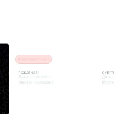
Вандышев Сергей Влади
Проверенная запись
РОЖДЕНИЕ
СМЕРТ
Дата
:
не указано
Дата
:
Место
:
не указано
Мест