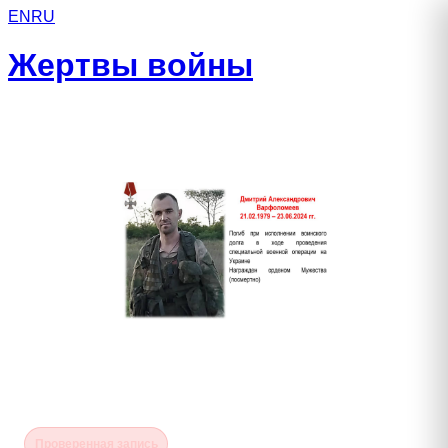
EN
RU
Жертвы войны
Варфоломеев Дмитрий
Александрович
Проверенная запись