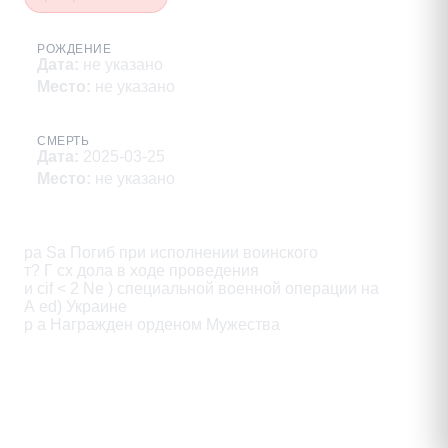
РОЖДЕНИЕ
Дата
:
не указано
Место
:
не указано
СМЕРТЬ
Дата
:
2025-03-25
Место
:
не указано
Описание
ра Sa Погиб при исполнении воинского

т? Г сх дола в ходе проведения

и cif < 2 Ne ) специальной военной операции на

А ed) Украине

р a Награжден орденом Мужества