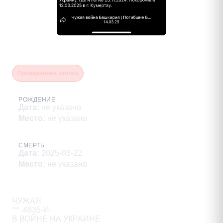
Варламов Леонид Борисович
Проверенная запись
РОЖДЕНИЕ
Дата
:
не указано
Место
:
не указано
СМЕРТЬ
Дата
:
2025-03-22
Место
:
не указано
Описание
ЧУЖАЯ

^*. 4835-И

В ВОЙНЕ НА УКРАИНЕ
