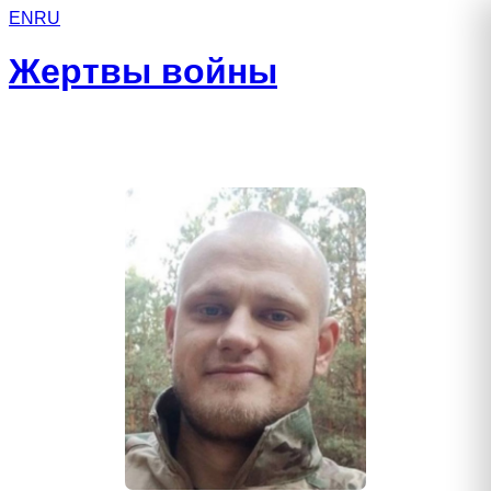
EN
RU
Жертвы войны