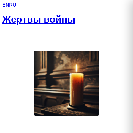
EN
RU
Жертвы войны
Вохмин Василий Александрович