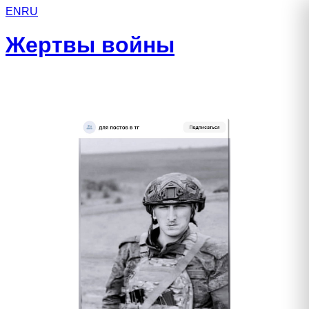
EN
RU
Жертвы войны