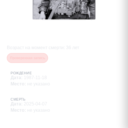
Янченков Алексей
Владимирович
Возраст на момент смерти
:
36
лет
Проверенная запись
РОЖДЕНИЕ
Дата
:
1987-11-18
Место
:
не указано
СМЕРТЬ
Дата
:
2025-04-07
Место
:
не указано