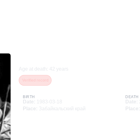
Арсентьев Иван Валерье
Age at death
:
42
years
Verified record
BIRTH
DEATH
Date
:
1983-03-18
Date
:
Place
:
Забайкальский край
Place
: