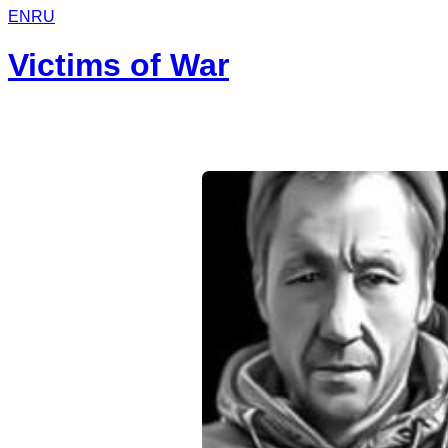
EN
RU
Victims of War