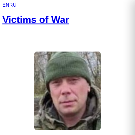
EN
RU
Victims of War