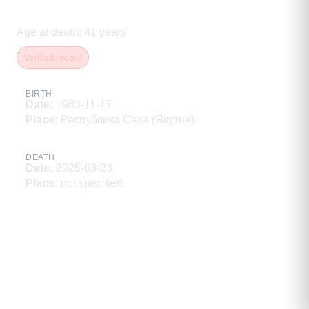
Баранов Василий Валерьевич
Age at death
:
41
years
Verified record
BIRTH
Date
:
1983-11-17
Place
:
Республика Саха (Якутия)
DEATH
Date
:
2025-03-23
Place
:
not specified