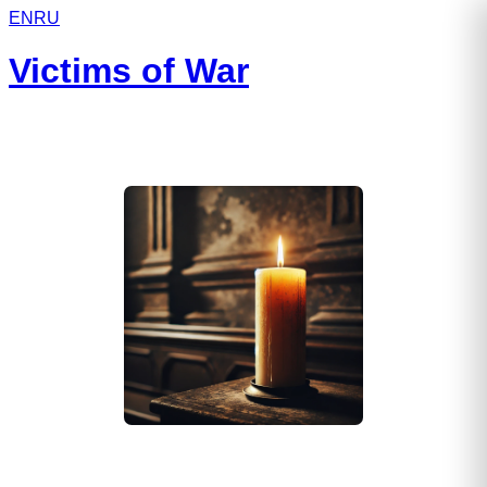
EN
RU
Victims of War
Горюнов Евгений Рубенович