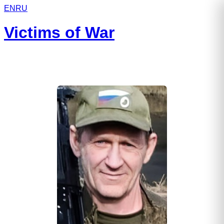
EN
RU
Victims of War