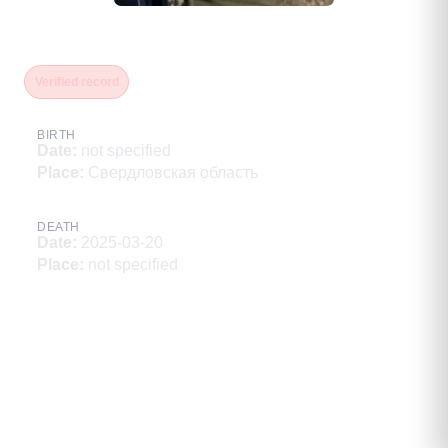
Третьяков Евгений Витальевич
Verified record
BIRTH
Date
:
not specified
Place
:
Свердловская область
DEATH
Date
:
2025-03-20
Place
:
not specified