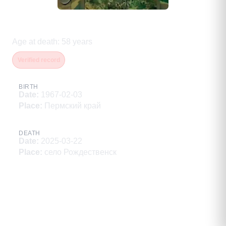
Авдеев Александр Дмитриевич
Age at death
:
58
years
Verified record
BIRTH
Date
:
1967-02-03
Place
:
Пермский край
DEATH
Date
:
2025-03-22
Place
:
село Рождественск