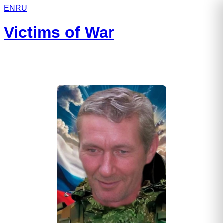
EN
RU
Victims of War