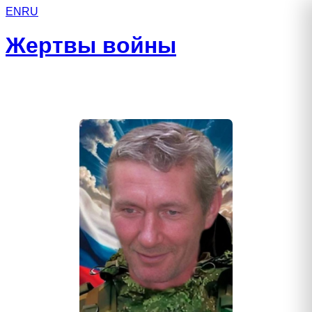
EN
RU
Жертвы войны