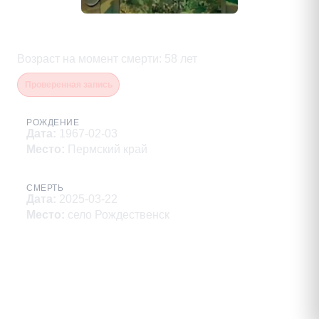
Авдеев Александр Дмитриевич
Возраст на момент смерти
:
58
лет
Проверенная запись
РОЖДЕНИЕ
Дата
:
1967-02-03
Место
:
Пермский край
СМЕРТЬ
Дата
:
2025-03-22
Место
:
село Рождественск