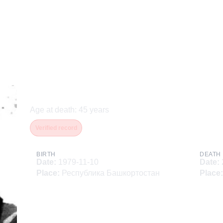
Исмагилов Марат Галеев
Age at death
:
45
years
Verified record
BIRTH
DEATH
Date
:
1979-11-10
Date
:
Place
:
Республика Башкортостан
Place
: