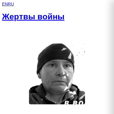
EN
RU
Жертвы войны
Исмагилов Марат Галеевич